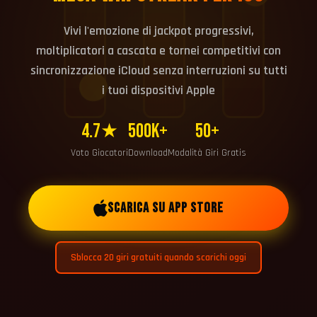
Vivi l'emozione di jackpot progressivi,
moltiplicatori a cascata e tornei competitivi con
sincronizzazione iCloud senza interruzioni su tutti
i tuoi dispositivi Apple
4.7★
500K+
50+
Voto Giocatori
Download
Modalità Giri Gratis
SCARICA SU APP STORE
Sblocca 20 giri gratuiti quando scarichi oggi