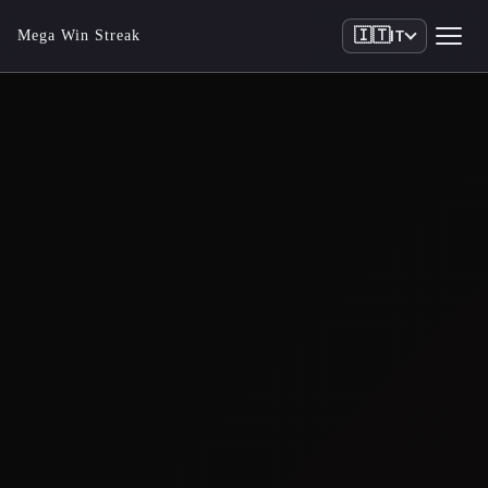
🇮🇹
Mega Win Streak
IT