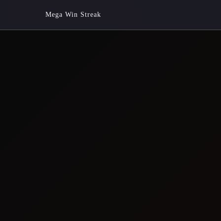
Mega Win Streak