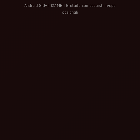
Android 8.0+ | 127 MB | Gratuito con acquisti in-app
opzionali