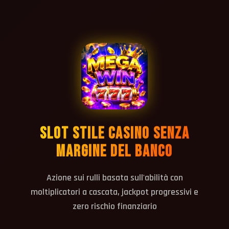
SLOT STILE CASINO SENZA
MARGINE DEL BANCO
Azione sui rulli basata sull'abilità con
moltiplicatori a cascata, jackpot progressivi e
zero rischio finanziario